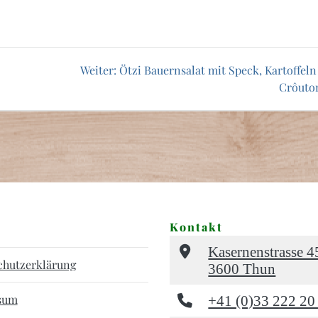
Nächster
Weiter:
Ötzi Bauernsalat mit Speck, Kartoffel
Beitrag:
Crôuto
Kontakt
Kasernenstrasse 4
chutzerklärung
3600 Thun
sum
+41 (0)33 222 20