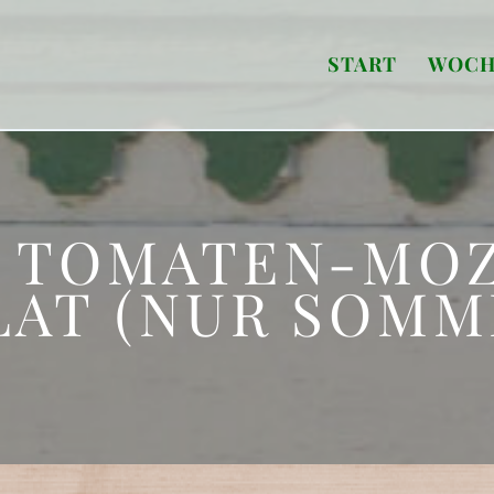
START
WOCH
 TOMATEN-MO
LAT (NUR SOMM