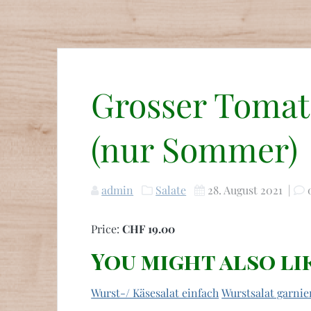
Grosser Tomat
(nur Sommer)
admin
Salate
28. August 2021
|
Price:
CHF 19.00
You might also li
Wurst-/ Käsesalat einfach
Wurstsalat garnie