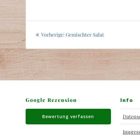
Beitragsnavigation
Vorheriger
Vorherige:
Gemischter Salat
Beitrag:
Google Rezension
Info
Datens
Bewertung verfassen
Impres