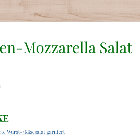
en-Mozzarella Salat
0
ke
rte
Wurst-/Käsesalat garniert