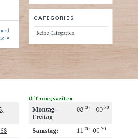
CATEGORIES
n und
Keine Kategorien
ns
Öffnungszeiten
00
30
5,
Montag -
08
– 00
Freitag
00
30
 68
Samstag:
11
–00