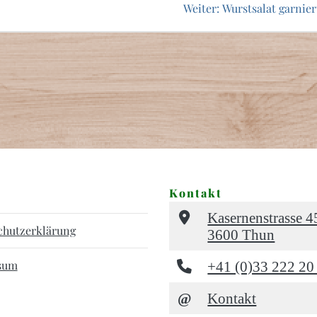
Nächster
Weiter:
Wurstsalat garnier
Beitrag:
Kontakt
Kasernenstrasse 4
chutzerklärung
3600 Thun
sum
+41 (0)33 222 20
@
Kontakt