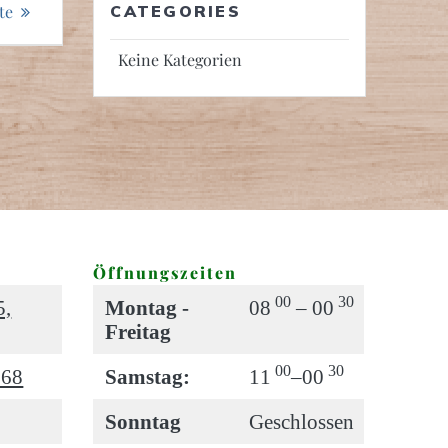
te
CATEGORIES
Keine Kategorien
Öffnungszeiten
00
30
5,
Montag -
08
– 00
Freitag
00
30
 68
Samstag:
11
–00
Sonntag
Geschlossen