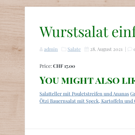
Wurstsalat ein
admin
Salate
28. August 2021
|
Price:
CHF 17.00
You might also li
Salatteller mit Pouletstreifen und Ananas
G
Ötzi Bauernsalat mit Speck, Kartoffeln und