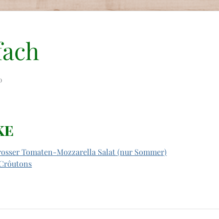
fach
0
ke
rosser Tomaten-Mozzarella Salat (nur Sommer)
 Crôutons