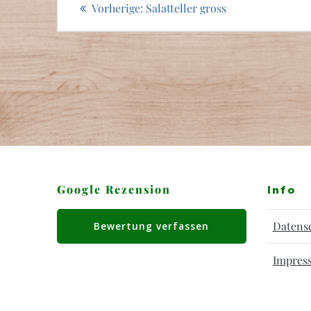
Beitragsnavigation
Vorheriger
Vorherige:
Salatteller gross
Beitrag:
Google Rezension
Info
Datens
Bewertung verfassen
Impres